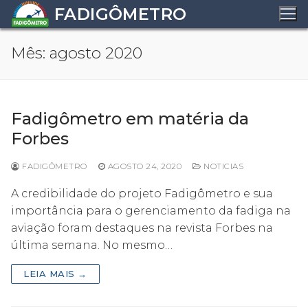
Pular
FADIGÔMETRO
para
o
Mês:
agosto 2020
conteúdo
Fadigômetro em matéria da
Forbes
FADIGÔMETRO
AGOSTO 24, 2020
NOTICIAS
A credibilidade do projeto Fadigômetro e sua
importância para o gerenciamento da fadiga na
aviação foram destaques na revista Forbes na
última semana. No mesmo…
LEIA MAIS →