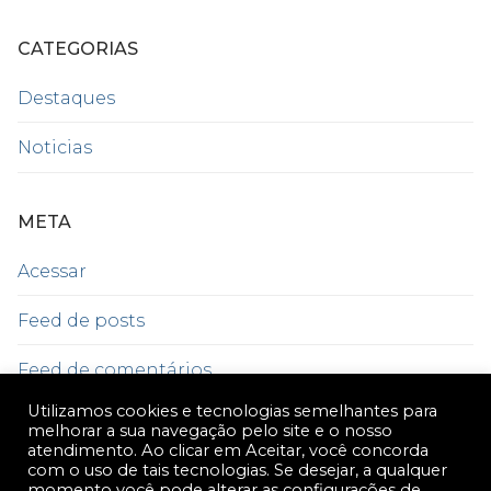
CATEGORIAS
Destaques
Noticias
META
Acessar
Feed de posts
Feed de comentários
Utilizamos cookies e tecnologias semelhantes para
WordPress.org
melhorar a sua navegação pelo site e o nosso
atendimento. Ao clicar em Aceitar, você concorda
com o uso de tais tecnologias. Se desejar, a qualquer
momento você pode alterar as configurações de