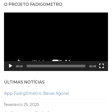
O PROJETO FADIGOMETRO
Tocador
de
vídeo
00:00
00:39
ÚLTIMAS NOTÍCIAS
App Fadigômetro: Baixe Agora!
fevereiro 25, 2025