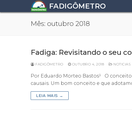
Pular
FADIGÔMETRO
para
o
Mês:
outubro 2018
conteúdo
Fadiga: Revisitando o seu c
FADIGÔMETRO
OUTUBRO 4, 2018
NOTICIAS
Por Eduardo Morteo Bastos¹ O conceito de
causais. Um bom conceito e que adotam
LEIA MAIS →