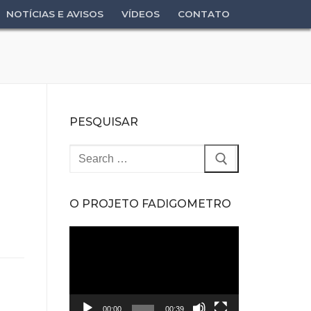
NOTÍCIAS E AVISOS
VÍDEOS
CONTATO
PESQUISAR
Pesquisar
por:
O PROJETO FADIGOMETRO
Tocador
de
vídeo
00:00
00:39