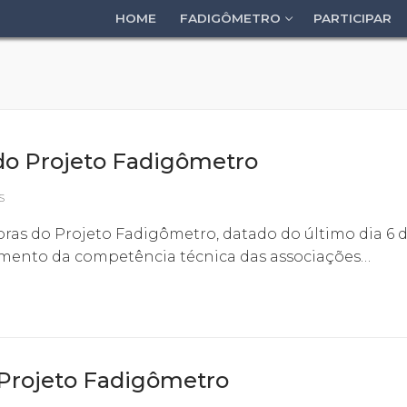
HOME
FADIGÔMETRO
PARTICIPAR
do Projeto Fadigômetro
S
oras do Projeto Fadigômetro, datado do último dia 6 
mento da competência técnica das associações…
 Projeto Fadigômetro