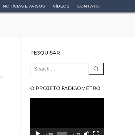
NOTÍCIAS E AVISOS
VÍDEOS
CONTATO
PESQUISAR
Pesquisar
por:
de
O PROJETO FADIGOMETRO
Tocador
de
vídeo
00:00
00:39