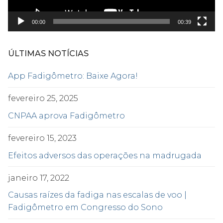
00:00
00:39
ÚLTIMAS NOTÍCIAS
App Fadigômetro: Baixe Agora!
fevereiro 25, 2025
CNPAA aprova Fadigômetro
fevereiro 15, 2023
Efeitos adversos das operações na madrugada
janeiro 17, 2022
Causas raízes da fadiga nas escalas de voo |
Fadigômetro em Congresso do Sono