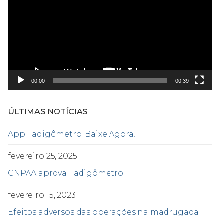
vídeo
00:00
00:39
ÚLTIMAS NOTÍCIAS
App Fadigômetro: Baixe Agora!
fevereiro 25, 2025
CNPAA aprova Fadigômetro
fevereiro 15, 2023
Efeitos adversos das operações na madrugada