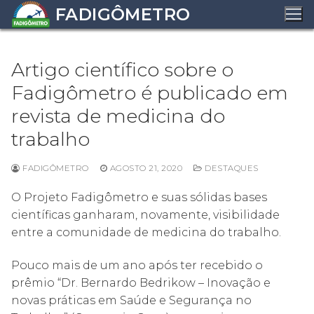
Pular
FADIGÔMETRO
para
o
conteúdo
Artigo científico sobre o
Fadigômetro é publicado em
revista de medicina do
trabalho
FADIGÔMETRO
AGOSTO 21, 2020
DESTAQUES
O Projeto Fadigômetro e suas sólidas bases
científicas ganharam, novamente, visibilidade
entre a comunidade de medicina do trabalho.
Pouco mais de um ano após ter recebido o
prêmio “Dr. Bernardo Bedrikow – Inovação e
novas práticas em Saúde e Segurança no