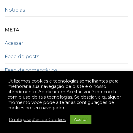
Noticias
META
Acessar
Feed de posts
Feed de comentários
Utilizamos cookies e tecnologias semelhantes para
WordPress.org
melhorar a sua navegação pelo site e o nosso
atendimento. Ao clicar em Aceitar, você concorda
com o uso de tais tecnologias. Se desejar, a qualquer
momento você pode alterar as configurações de
cookies no seu navegador.
Configurações de Cookies
Aceitar
Créditos © 2026 Fadigômetro.