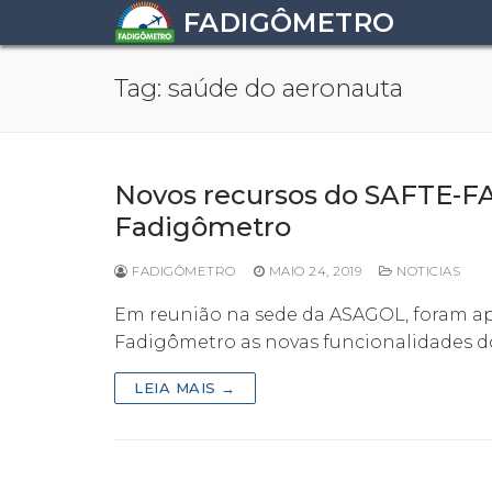
Pular
FADIGÔMETRO
para
o
Tag:
saúde do aeronauta
conteúdo
Novos recursos do SAFTE-FA
Fadigômetro
FADIGÔMETRO
MAIO 24, 2019
NOTICIAS
Em reunião na sede da ASAGOL, foram apr
Fadigômetro as novas funcionalidades d
LEIA MAIS →