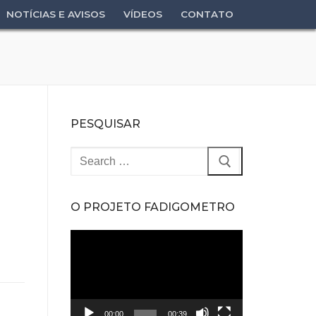
NOTÍCIAS E AVISOS
VÍDEOS
CONTATO
PESQUISAR
Pesquisar
por:
O PROJETO FADIGOMETRO
Tocador
de
vídeo
00:00
00:39