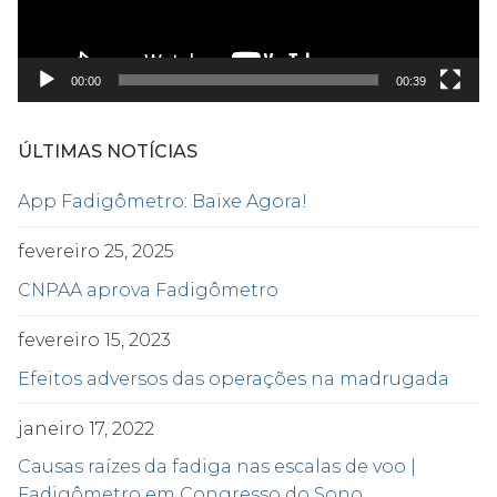
00:00
00:39
ÚLTIMAS NOTÍCIAS
App Fadigômetro: Baixe Agora!
fevereiro 25, 2025
CNPAA aprova Fadigômetro
fevereiro 15, 2023
Efeitos adversos das operações na madrugada
janeiro 17, 2022
Causas raízes da fadiga nas escalas de voo |
Fadigômetro em Congresso do Sono