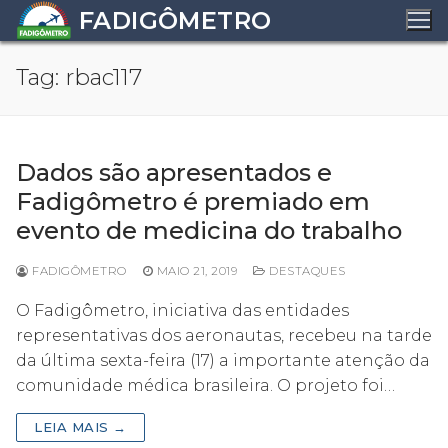
Pular
FADIGÔMETRO
para
o
Tag:
rbac117
conteúdo
Dados são apresentados e
Fadigômetro é premiado em
evento de medicina do trabalho
FADIGÔMETRO
MAIO 21, 2019
DESTAQUES
O Fadigômetro, iniciativa das entidades
representativas dos aeronautas, recebeu na tarde
da última sexta-feira (17) a importante atenção da
comunidade médica brasileira. O projeto foi…
LEIA MAIS →